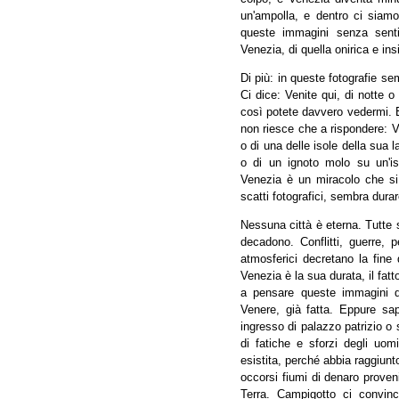
un'ampolla, e dentro ci siam
queste immagini senza senti
Venezia, di quella onirica e ins
Di più: in queste fotografie se
Ci dice: Venite qui, di notte o 
così potete davvero vedermi. E
non riesce che a rispondere: V
o di una delle isole della sua
o di un ignoto molo su un'iso
Venezia è un miracolo che si 
scatti fotografici, sembra dura
Nessuna città è eterna. Tutte
decadono. Conflitti, guerre, p
atmosferici decretano la fine d
Venezia è la sua durata, il fat
a pensare queste immagini d
Venere, già fatta. Eppure sa
ingresso di palazzo patrizio o s
di fatiche e sforzi degli uom
esistita, perché abbia raggiun
occorsi fiumi di denaro proveni
Terra. Campigotto ci convin