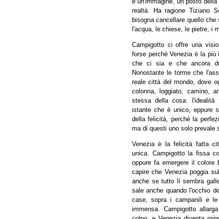
è un'immagine, un posto della 
realtà. Ha ragione Tiziano 
bisogna cancellare quello che si
l'acqua, le chiese, le pietre, i 
Campigotto ci offre una visio
forse perché Venezia è la più i
che ci sia e che ancora dur
Nonostante le torme che l'asse
reale città del mondo, dove o
colonna, loggiato, camino, an
stessa della cosa: l'idealità
istante che è unico, eppure 
della felicità, perché la perfe
ma di questi uno solo prevale su
Venezia è la felicità fatta c
unica. Campigotto la fissa co
oppure fa emergere il colore b
capire che Venezia poggia sul
anche se tutto lì sembra galle
sale anche quando l'occhio del 
case, sopra i campanili e l
immensa. Campigotto allarga 
colpo, e Venezia diventa minu