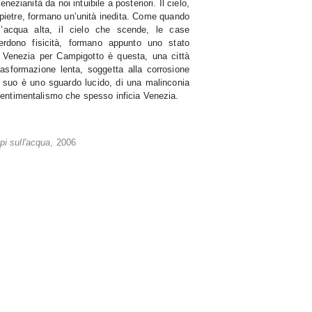
enezianità da noi intuibile a posteriori. Il cielo,
le pietre, formano un’unità inedita. Come quando
l’acqua alta, il cielo che scende, le case
erdono fisicità, formano appunto uno stato
o. Venezia per Campigotto è questa, una città
rasformazione lenta, soggetta alla corrosione
l suo è uno sguardo lucido, di una malinconia
 sentimentalismo che spesso inficia Venezia.
i sull'acqua
, 2006