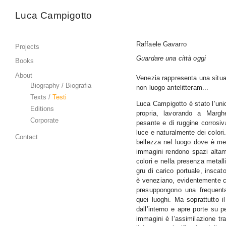
Luca Campigotto
Raffaele Gavarro
Projects
Guardare una città oggi
Books
About
Venezia rappresenta una situa
Biography /
Biografia
non luogo antelitteram...
Texts /
Testi
Luca Campigotto è stato l’unic
Editions
propria, lavorando a Marghe
Corporate
pesante e di ruggine corrosiv
luce e naturalmente dei colori.
Contact
bellezza nel luogo dove è men
immagini rendono spazi altame
colori e nella presenza metalli
gru di carico portuale, insca
è veneziano, evidentemente c
presuppongono una frequenta
quei luoghi. Ma soprattutto 
dall’interno e apre porte su p
immagini è l’assimilazione tra