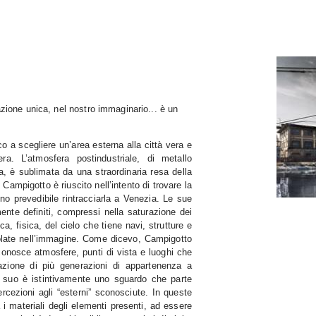
zione unica, nel nostro immaginario... è un
o a scegliere un’area esterna alla città vera e
ra. L’atmosfera postindustriale, di metallo
a, è sublimata da una straordinaria resa della
 Campigotto è riuscito nell’intento di trovare la
o prevedibile rintracciarla a Venezia. Le sue
nte definiti, compressi nella saturazione dei
ca, fisica, del cielo che tiene navi, strutture e
tolate nell’immagine. Come dicevo, Campigotto
onosce atmosfere, punti di vista e luoghi che
zione di più generazioni di appartenenza a
il suo è istintivamente uno sguardo che parte
ercezioni agli “esterni” sconosciute. In queste
 i materiali degli elementi presenti, ad essere