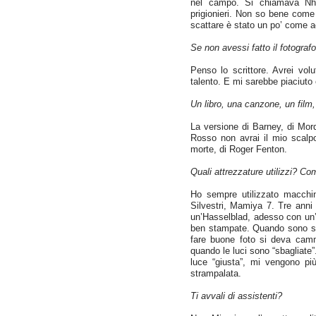
nel campo. Si chiamava Nhe
prigionieri. Non so bene come 
scattare è stato un po’ come 
Se non avessi fatto il fotograf
Penso lo scrittore. Avrei vo
talento. E mi sarebbe piaciuto
Un libro, una canzone, un film,
La versione di Barney, di Mord
Rosso non avrai il mio scalpo
morte, di Roger Fenton.
Quali attrezzature utilizzi? C
Ho sempre utilizzato macchi
Silvestri, Mamiya 7. Tre anni 
un’Hasselblad, adesso con un’
ben stampate. Quando sono sul
fare buone foto si deva camm
quando le luci sono “sbagliate”
luce “giusta”, mi vengono pi
strampalata.
Ti avvali di assistenti?