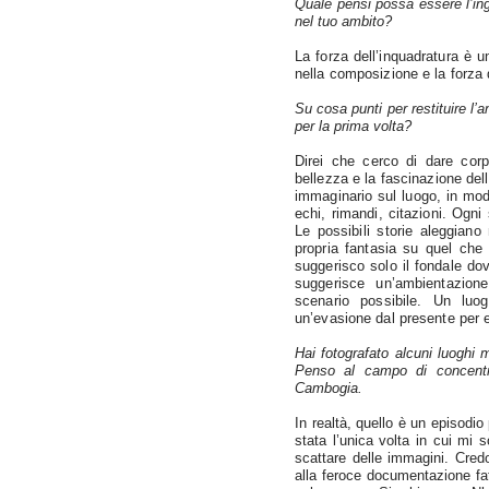
Quale pensi possa essere l’in
nel tuo ambito?
La forza dell’inquadratura è u
nella composizione e la forza 
Su cosa punti per restituire l’
per la prima volta?
Direi che cerco di dare corpo
bellezza e la fascinazione del
immaginario sul luogo, in modo
echi, rimandi, citazioni. Og
Le possibili storie aleggiano 
propria fantasia su quel che
suggerisco solo il fondale do
suggerisce un’ambientazion
scenario possibile. Un lu
un’evasione dal presente per e
Hai fotografato alcuni luoghi mo
Penso al campo di concent
Cambogia.
In realtà, quello è un episodio
stata l’unica volta in cui mi 
scattare delle immagini. Credo
alla feroce documentazione fat