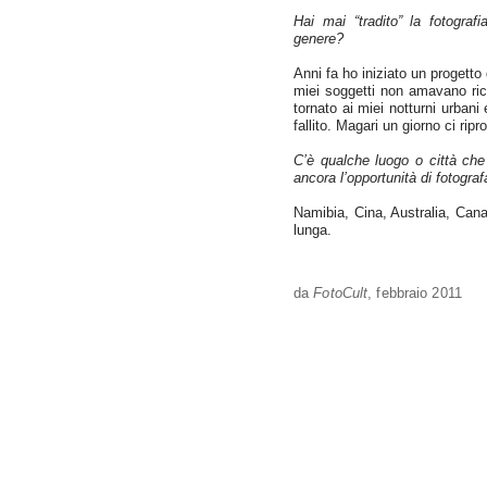
Hai mai “tradito” la fotograf
genere?
Anni fa ho iniziato un progetto 
miei soggetti non amavano rico
tornato ai miei notturni urbani
fallito. Magari un giorno ci ripr
C’è qualche luogo o città ch
ancora l’opportunità di fotograf
Namibia, Cina, Australia, Canad
lunga.
da
FotoCult
, febbraio 2011