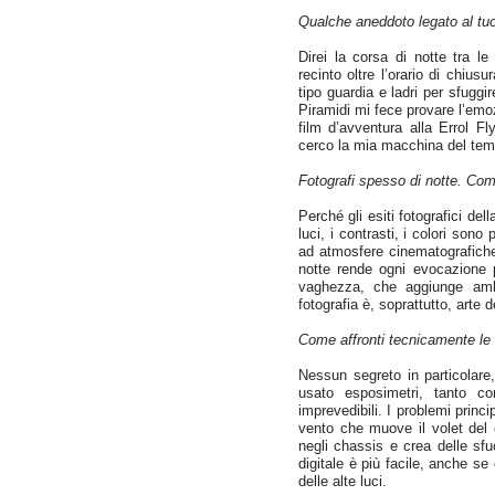
Qualche aneddoto legato al tu
Direi la corsa di notte tra l
recinto oltre l’orario di chiu
tipo guardia e ladri per sfuggir
Piramidi mi fece provare l’emo
film d’avventura alla Errol F
cerco la mia macchina del tem
Fotografi spesso di notte. Co
Perché gli esiti fotografici dell
luci, i contrasti, i colori sono 
ad atmosfere cinematografiche, 
notte rende ogni evocazione p
vaghezza, che aggiunge amb
fotografia è, soprattutto, arte d
Come affronti tecnicamente le 
Nessun segreto in particolar
usato esposimetri, tanto co
imprevedibili. I problemi princi
vento che muove il volet del c
negli chassis e crea delle sfu
digitale è più facile, anche se 
delle alte luci.