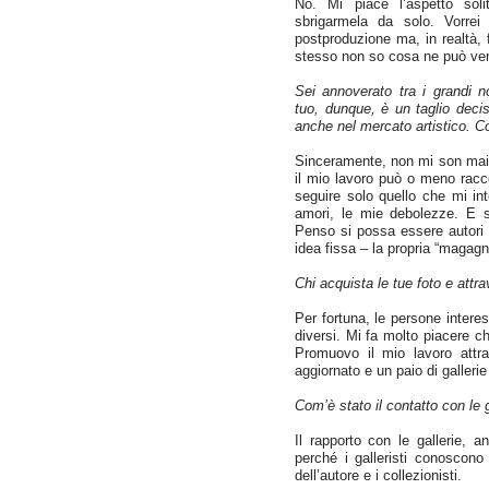
No. Mi piace l’aspetto solit
sbrigarmela da solo. Vorre
postproduzione ma, in realtà,
stesso non so cosa ne può veni
Sei annoverato tra i grandi no
tuo, dunque, è un taglio deci
anche nel mercato artistico. 
Sinceramente, non mi son mai 
il mio lavoro può o meno racc
seguire solo quello che mi in
amori, le mie debolezze. E s
Penso si possa essere autori s
idea fissa – la propria “magagn
Chi acquista le tue foto e attr
Per fortuna, le persone intere
diversi. Mi fa molto piacere c
Promuovo il mio lavoro attr
aggiornato e un paio di galleri
Com’è stato il contatto con le g
Il rapporto con le gallerie,
perché i galleristi conoscono
dell’autore e i collezionisti.