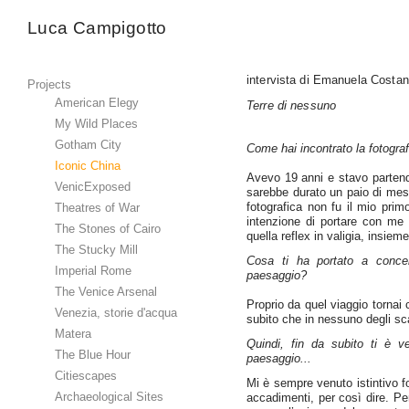
Luca Campigotto
intervista di Emanuela Costant
Projects
American Elegy
Terre di nessuno
My Wild Places
Gotham City
Come hai incontrato la fotograf
Iconic China
Avevo 19 anni e stavo partendo
VenicExposed
sarebbe durato un paio di mes
fotografica non fu il mio pri
Theatres of War
intenzione di portare con me 
The Stones of Cairo
quella reflex in valigia, insie
The Stucky Mill
Cosa ti ha portato a concen
Imperial Rome
paesaggio?
The Venice Arsenal
Proprio da quel viaggio tornai
Venezia, storie d'acqua
subito che in nessuno degli sc
Matera
Quindi, fin da subito ti è ve
The Blue Hour
paesaggio...
Citiescapes
Mi è sempre venuto istintivo fot
Archaeological Sites
accadimenti, per così dire. P