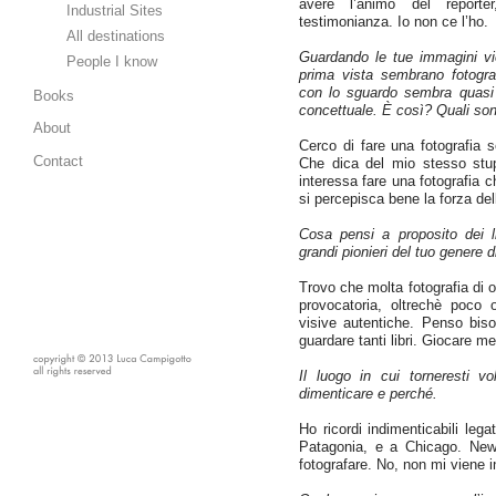
avere l’animo del reporte
Industrial Sites
testimonianza. Io non ce l’ho.
All destinations
Guardando le tue immagini vi
People I know
prima vista sembrano fotogra
con lo sguardo sembra quasi c
Books
concettuale. È così? Quali son
About
Cerco di fare una fotografia 
Contact
Che dica del mio stesso stup
interessa fare una fotografia c
si percepisca bene la forza dell
Cosa pensi a proposito dei lin
grandi pionieri del tuo genere d
Trovo che molta fotografia di 
provocatoria, oltrechè poco o
visive autentiche. Penso biso
guardare tanti libri. Giocare men
Il luogo in cui torneresti vo
dimenticare e perché.
Ho ricordi indimenticabili lega
Patagonia, e a Chicago. New
fotografare. No, non mi viene 